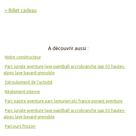
> Billet cadeau
A découvrir aussi :
Notre constructeur
Parc jungle aventure laye paintball accrobranche gap 05 hautes-
alpes laye bayard grenoble
Déroulement de l'activité
Règlement interne
Parc pastre aventure parc lemurien plc france ponant aventure
Parc jungle aventure laye paintball accrobranche gap 05 hautes-
alpes laye bayard grenoble
Parcours frisson